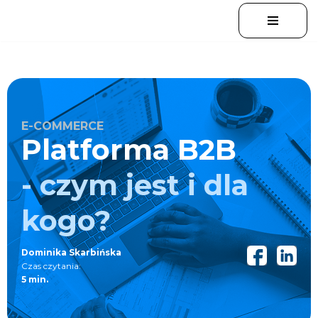
Przejdź
do
treści
E-COMMERCE
Platforma B2B
- czym jest i dla
kogo?
Dominika Skarbińska
Czas czytania:
5 min.